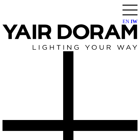
דלג
לתוכן
EN
IW