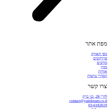
מפת אתר
גופי תאורה
פרויקטים
מותגים
מגזין
אודות
הסדרי נגישות
צרו קשר
לח"י 28, בני ברק
contact@yairdoram.co.il
03-6182619