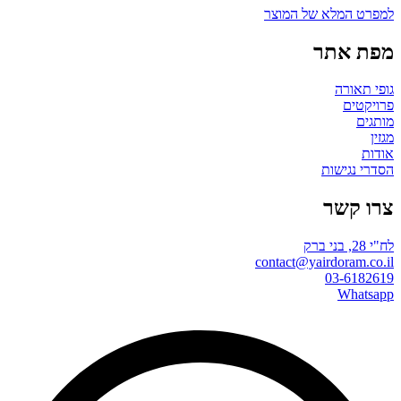
למפרט המלא של המוצר
מפת אתר
גופי תאורה
פרויקטים
מותגים
מגזין
אודות
הסדרי נגישות
צרו קשר
לח"י 28, בני ברק
contact@yairdoram.co.il
03-6182619
Whatsapp