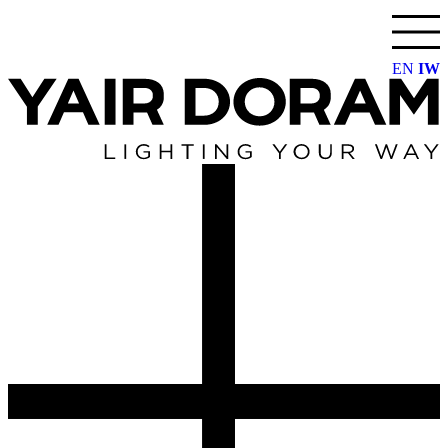
דלג
לתוכן
EN
IW