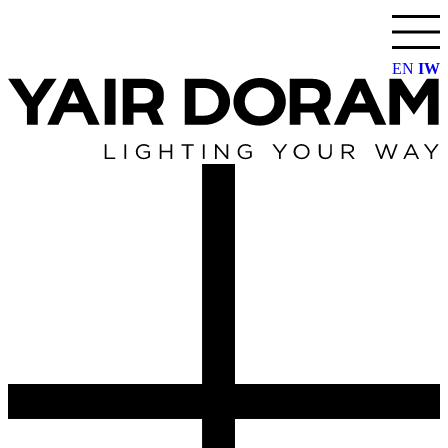
דלג
לתוכן
EN
IW