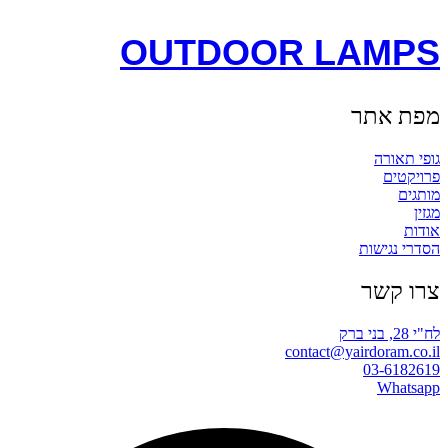
OUTDOOR LAMPS
מפת אתר
גופי תאורה
פרויקטים
מותגים
מגזין
אודות
הסדרי נגישות
צרו קשר
לח"י 28, בני ברק
contact@yairdoram.co.il
03-6182619
Whatsapp