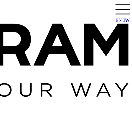
דלג
לתוכן
EN
IW