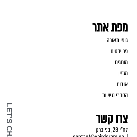
מפת אתר
גופי תאורה
פרויקטים
מותגים
מגזין
אודות
הסדרי נגישות
LET'S CHAT
צרו קשר
לח"י 28, בני ברק