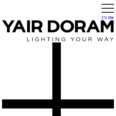
דלג
לתוכן
EN
IW