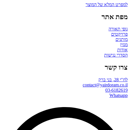
למפרט המלא של המוצר
מפת אתר
גופי תאורה
פרויקטים
מותגים
מגזין
אודות
הסדרי נגישות
צרו קשר
לח"י 28, בני ברק
contact@yairdoram.co.il
03-6182619
Whatsapp