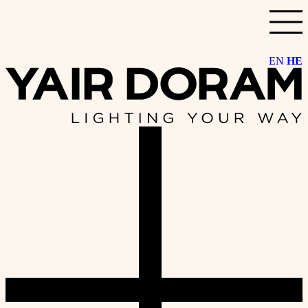
דלג
לתוכן
EN
HE