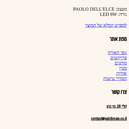
מעצב: PAOLO DELL'ELCE
נורה: LED 8W
למפרט המלא של המוצר
מפת אתר
גופי תאורה
פרויקטים
מותגים
מגזין
אודות
הסדרי נגישות
צרו קשר
לח"י 28, בני ברק
contact@yairdoram.co.il