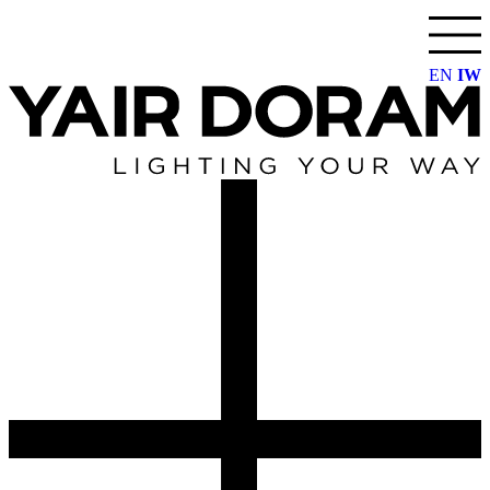
דלג
לתוכן
EN
IW