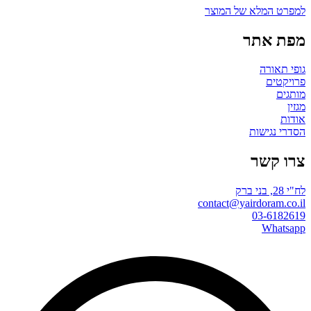
למפרט המלא של המוצר
מפת אתר
גופי תאורה
פרויקטים
מותגים
מגזין
אודות
הסדרי נגישות
צרו קשר
לח"י 28, בני ברק
contact@yairdoram.co.il
03-6182619
Whatsapp