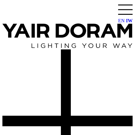
דלג
לתוכן
EN
IW