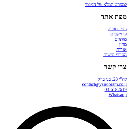
למפרט המלא של המוצר
מפת אתר
גופי תאורה
פרויקטים
מותגים
מגזין
אודות
הסדרי נגישות
צרו קשר
לח"י 28, בני ברק
contact@yairdoram.co.il
03-6182619
Whatsapp