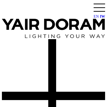
דלג
לתוכן
EN
IW