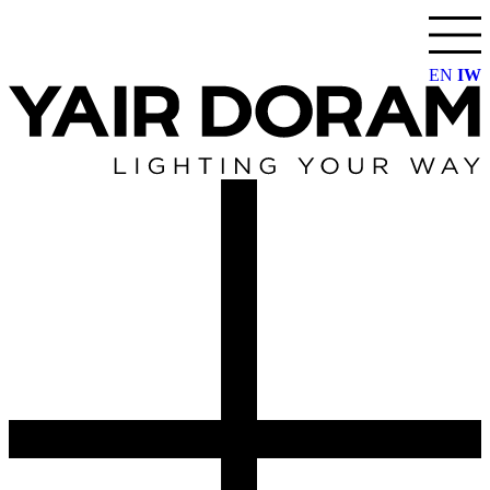
דלג
לתוכן
EN
IW