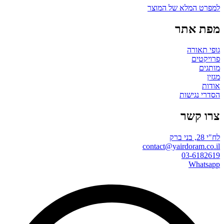
למפרט המלא של המוצר
מפת אתר
גופי תאורה
פרויקטים
מותגים
מגזין
אודות
הסדרי נגישות
צרו קשר
לח"י 28, בני ברק
contact@yairdoram.co.il
03-6182619
Whatsapp